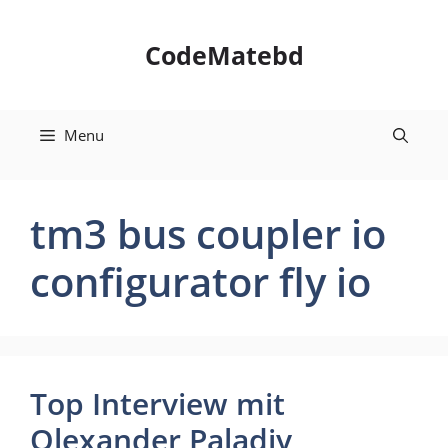
Skip
to
CodeMatebd
content
Menu
tm3 bus coupler io
configurator fly io
Top Interview mit
Olexander Paladiy,