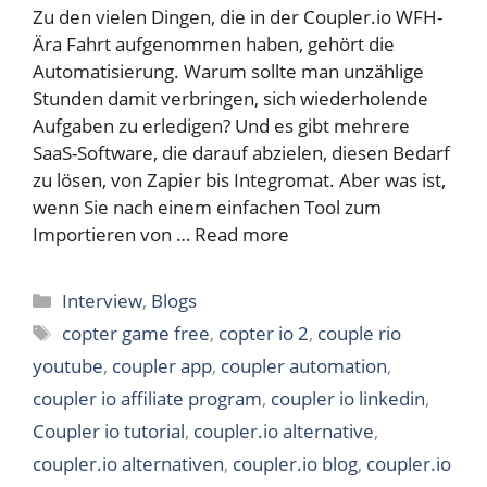
Zu den vielen Dingen, die in der Coupler.io WFH-
Ära Fahrt aufgenommen haben, gehört die
Automatisierung. Warum sollte man unzählige
Stunden damit verbringen, sich wiederholende
Aufgaben zu erledigen? Und es gibt mehrere
SaaS-Software, die darauf abzielen, diesen Bedarf
zu lösen, von Zapier bis Integromat. Aber was ist,
wenn Sie nach einem einfachen Tool zum
Importieren von …
Read more
Categories
Interview
,
Blogs
Tags
copter game free
,
copter io 2
,
couple rio
youtube
,
coupler app
,
coupler automation
,
coupler io affiliate program
,
coupler io linkedin
,
Coupler io tutorial
,
coupler.io alternative
,
coupler.io alternativen
,
coupler.io blog
,
coupler.io