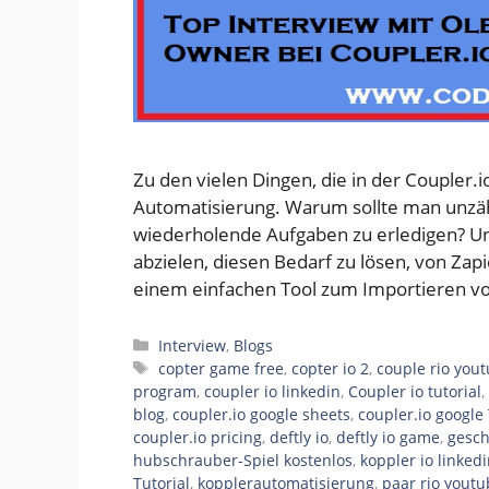
Zu den vielen Dingen, die in der Couple
Automatisierung. Warum sollte man unzäh
wiederholende Aufgaben zu erledigen? Un
abzielen, diesen Bedarf zu lösen, von Zapi
einem einfachen Tool zum Importieren v
Categories
Interview
,
Blogs
Tags
copter game free
,
copter io 2
,
couple rio you
program
,
coupler io linkedin
,
Coupler io tutorial
,
blog
,
coupler.io google sheets
,
coupler.io google
coupler.io pricing
,
deftly io
,
deftly io game
,
gesch
hubschrauber-Spiel kostenlos
,
koppler io linked
Tutorial
,
kopplerautomatisierung
,
paar rio youtu