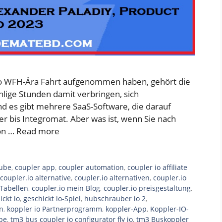
r.io WFH-Ära Fahrt aufgenommen haben, gehört die
lige Stunden damit verbringen, sich
d es gibt mehrere SaaS-Software, die darauf
er bis Integromat. Aber was ist, wenn Sie nach
on …
Read more
tube
,
coupler app
,
coupler automation
,
coupler io affiliate
coupler.io alternative
,
coupler.io alternativen
,
coupler.io
 Tabellen
,
coupler.io mein Blog
,
coupler.io preisgestaltung
,
ickt io
,
geschickt io-Spiel
,
hubschrauber io 2
,
in
,
koppler io Partnerprogramm
,
koppler-App
,
Koppler-IO-
be
,
tm3 bus coupler io configurator fly io
,
tm3 Buskoppler