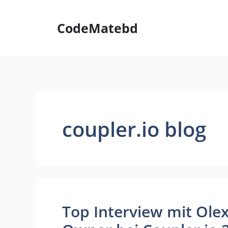
Skip
to
CodeMatebd
content
coupler.io blog
Top Interview mit Ole