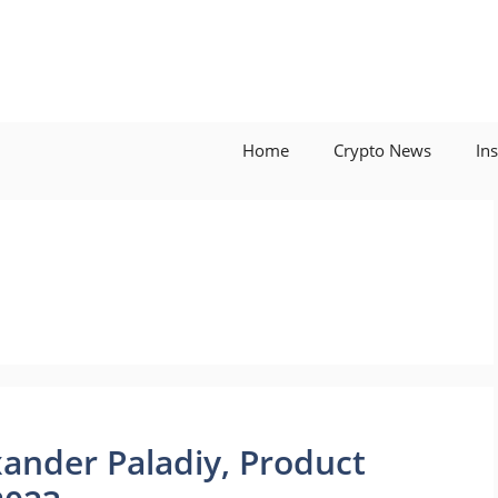
Home
Crypto News
In
xander Paladiy, Product