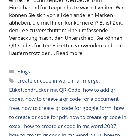
Einzelhandel für Teeprodukte wächst weiter. Wie
können Sie sich von all den anderen Marken
abheben, die mit Ihnen konkurrieren? Es ist Zeit,
den Tee zu verschütten: Eine umfassende
Verpackung macht den Unterschied! Sie können
QR-Codes für Tee-Etiketten verwenden und den
Käufern trotz der …
Read more
Categories
Blogs
Tags
create qr code in word mail merge
,
Etikettendrucker mit QR-Code
,
how to add qr
codes
,
how to create a qr code for a document
free
,
how to create qr code for google form
,
how
to create qr code for pdf
,
how to create qr code in
excel
,
how to create qr code in ms word 2007
,
how to create qr code in ms word 2010
,
how to