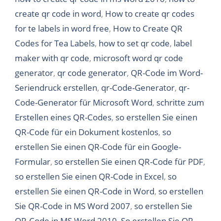
create qr code in word
,
How to create qr codes
for te labels in word free
,
How to Create QR
Codes for Tea Labels
,
how to set qr code
,
label
maker with qr code
,
microsoft word qr code
generator
,
qr code generator
,
QR-Code im Word-
Seriendruck erstellen
,
qr-Code-Generator
,
qr-
Code-Generator für Microsoft Word
,
schritte zum
Erstellen eines QR-Codes
,
so erstellen Sie einen
QR-Code für ein Dokument kostenlos
,
so
erstellen Sie einen QR-Code für ein Google-
Formular
,
so erstellen Sie einen QR-Code für PDF
,
so erstellen Sie einen QR-Code in Excel
,
so
erstellen Sie einen QR-Code in Word
,
so erstellen
Sie QR-Code in MS Word 2007
,
so erstellen Sie
QR-Code in MS Word 2010
,
So erstellen Sie QR-