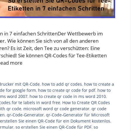
ten in 7 einfachen SchrittenDer Wettbewerb im
er. Wie können Sie sich von all den anderen
n? Es ist Zeit, den Tee zu verschütten: Eine
chied! Sie können QR-Codes für Tee-Etiketten
ead more
ndrucker mit QR-Code
,
how to add qr codes
,
how to create a
de for google form
,
how to create qr code for pdf
,
how to
n ms word 2007
,
how to create qr code in ms word 2010
,
codes for te labels in word free
,
How to Create QR Codes
ith qr code
,
microsoft word qr code generator
,
qr code
len
,
qr-Code-Generator
,
qr-Code-Generator für Microsoft
 erstellen Sie einen QR-Code für ein Dokument kostenlos
,
ormular
,
so erstellen Sie einen QR-Code für PDF
,
so