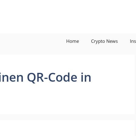
Home
Crypto News
In
einen QR-Code in