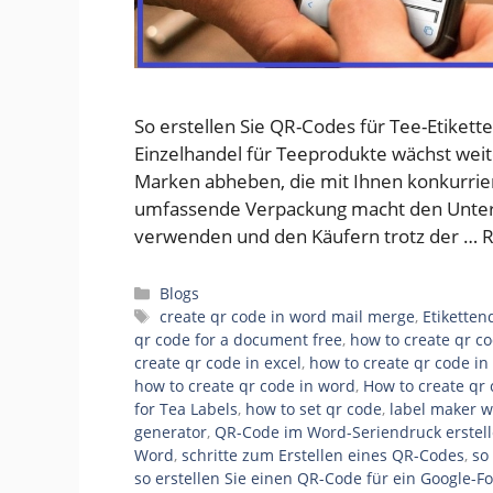
So erstellen Sie QR-Codes für Tee-Etiket
Einzelhandel für Teeprodukte wächst weit
Marken abheben, die mit Ihnen konkurriere
umfassende Verpackung macht den Unters
verwenden und den Käufern trotz der …
R
Categories
Blogs
Tags
create qr code in word mail merge
,
Etikette
qr code for a document free
,
how to create qr co
create qr code in excel
,
how to create qr code i
how to create qr code in word
,
How to create qr 
for Tea Labels
,
how to set qr code
,
label maker w
generator
,
QR-Code im Word-Seriendruck erstel
Word
,
schritte zum Erstellen eines QR-Codes
,
so
so erstellen Sie einen QR-Code für ein Google-F