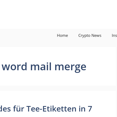
Home
Crypto News
In
n word mail merge
es für Tee-Etiketten in 7