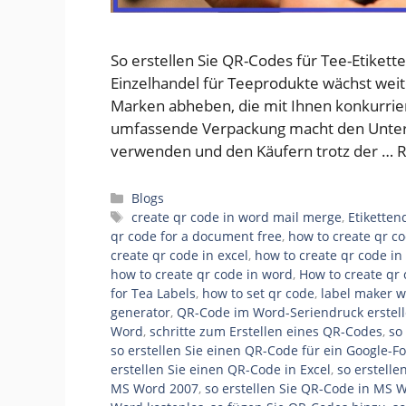
So erstellen Sie QR-Codes für Tee-Etiket
Einzelhandel für Teeprodukte wächst weit
Marken abheben, die mit Ihnen konkurriere
umfassende Verpackung macht den Unters
verwenden und den Käufern trotz der …
R
Categories
Blogs
Tags
create qr code in word mail merge
,
Etikette
qr code for a document free
,
how to create qr co
create qr code in excel
,
how to create qr code i
how to create qr code in word
,
How to create qr 
for Tea Labels
,
how to set qr code
,
label maker w
generator
,
QR-Code im Word-Seriendruck erstel
Word
,
schritte zum Erstellen eines QR-Codes
,
so
so erstellen Sie einen QR-Code für ein Google-F
erstellen Sie einen QR-Code in Excel
,
so erstell
MS Word 2007
,
so erstellen Sie QR-Code in MS 