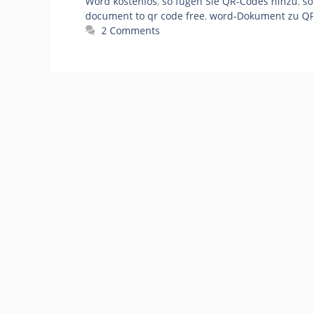
Word kostenlos
,
so fügen Sie QR-Codes hinzu
,
so
document to qr code free
,
word-Dokument zu QR
2 Comments