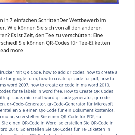
ten in 7 einfachen SchrittenDer Wettbewerb im
er. Wie können Sie sich von all den anderen
n? Es ist Zeit, den Tee zu verschütten: Eine
chied! Sie können QR-Codes für Tee-Etiketten
ead more
ndrucker mit QR-Code
,
how to add qr codes
,
how to create a
de for google form
,
how to create qr code for pdf
,
how to
n ms word 2007
,
how to create qr code in ms word 2010
,
codes for te labels in word free
,
How to Create QR Codes
ith qr code
,
microsoft word qr code generator
,
qr code
len
,
qr-Code-Generator
,
qr-Code-Generator für Microsoft
 erstellen Sie einen QR-Code für ein Dokument kostenlos
,
ormular
,
so erstellen Sie einen QR-Code für PDF
,
so
en Sie einen QR-Code in Word
,
so erstellen Sie QR-Code in
Word 2010
,
So erstellen Sie QR-Codes für Te-Etiketten in