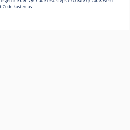
 legen Sie den QR-Code fest
,
steps to create qr code
,
word
-Code kostenlos