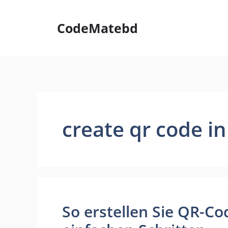
Skip
to
CodeMatebd
content
create qr code i
So erstellen Sie QR-Cod