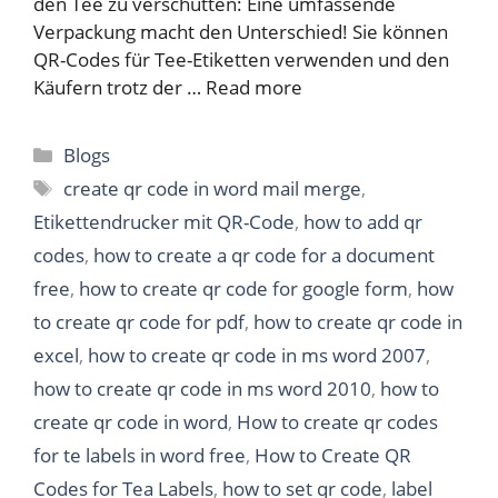
den Tee zu verschütten: Eine umfassende
Verpackung macht den Unterschied! Sie können
QR-Codes für Tee-Etiketten verwenden und den
Käufern trotz der …
Read more
Categories
Blogs
Tags
create qr code in word mail merge
,
Etikettendrucker mit QR-Code
,
how to add qr
codes
,
how to create a qr code for a document
free
,
how to create qr code for google form
,
how
to create qr code for pdf
,
how to create qr code in
excel
,
how to create qr code in ms word 2007
,
how to create qr code in ms word 2010
,
how to
create qr code in word
,
How to create qr codes
for te labels in word free
,
How to Create QR
Codes for Tea Labels
,
how to set qr code
,
label