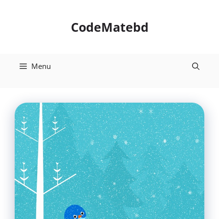
Skip
to
CodeMatebd
content
Menu