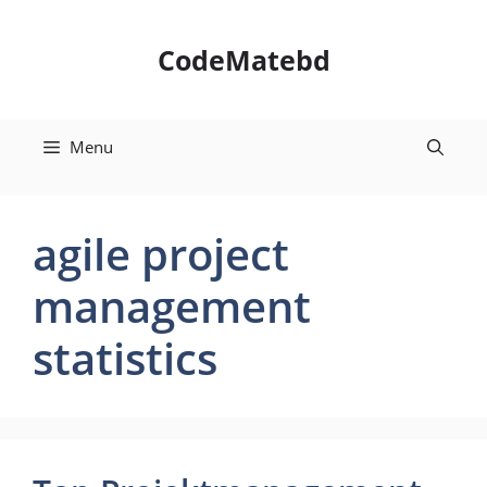
Skip
to
CodeMatebd
content
Menu
agile project
management
statistics