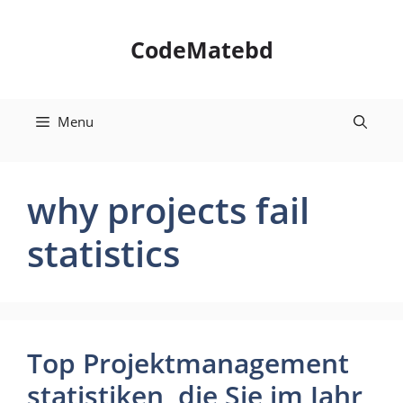
Skip
to
CodeMatebd
content
Menu
why projects fail
statistics
Top Projektmanagement
statistiken, die Sie im Jahr