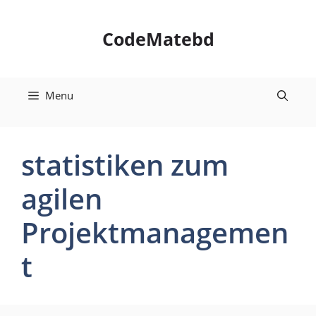
Skip
to
CodeMatebd
content
Menu
statistiken zum
agilen
Projektmanagemen
t