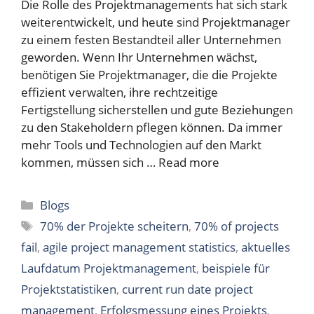
Die Rolle des Projektmanagements hat sich stark
weiterentwickelt, und heute sind Projektmanager
zu einem festen Bestandteil aller Unternehmen
geworden. Wenn Ihr Unternehmen wächst,
benötigen Sie Projektmanager, die die Projekte
effizient verwalten, ihre rechtzeitige
Fertigstellung sicherstellen und gute Beziehungen
zu den Stakeholdern pflegen können. Da immer
mehr Tools und Technologien auf den Markt
kommen, müssen sich …
Read more
Categories
Blogs
Tags
70% der Projekte scheitern
,
70% of projects
fail
,
agile project management statistics
,
aktuelles
Laufdatum Projektmanagement
,
beispiele für
Projektstatistiken
,
current run date project
management
,
Erfolgsmessung eines Projekts
,