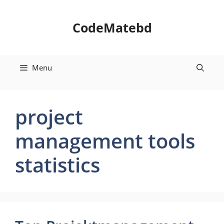
Skip
to
CodeMatebd
content
Menu
project
management tools
statistics